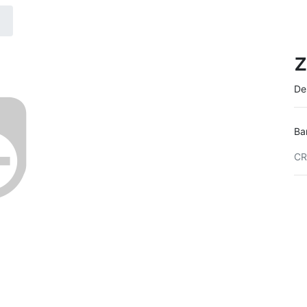
z
De
Ba
CR