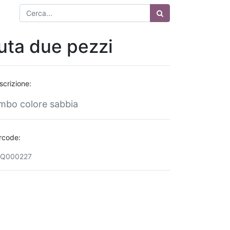
uta due pezzi
scrizione:
mbo colore sabbia
rcode:
Q000227