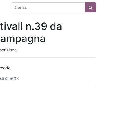
tivali n.39 da
campagna
scrizione:
rcode:
Q000638