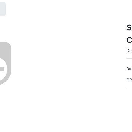
s
De
Ba
CR