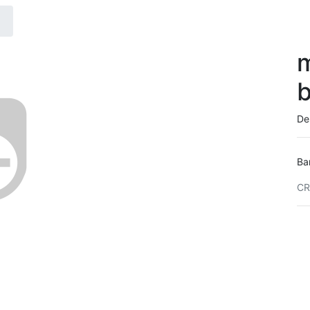
m
De
Ba
CR