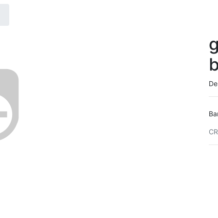
g
b
De
Ba
CR