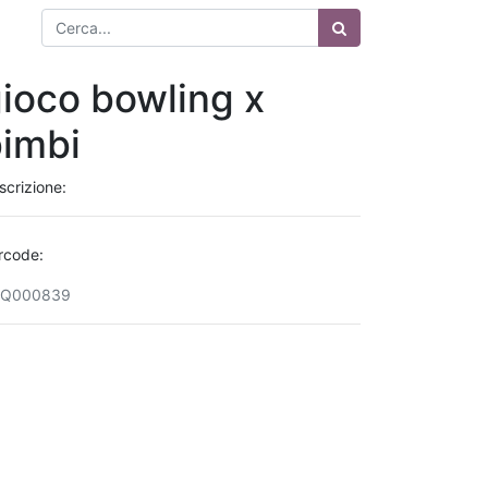
ioco bowling x
imbi
scrizione:
rcode:
Q000839