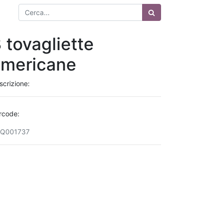
 tovagliette
americane
scrizione:
rcode:
Q001737