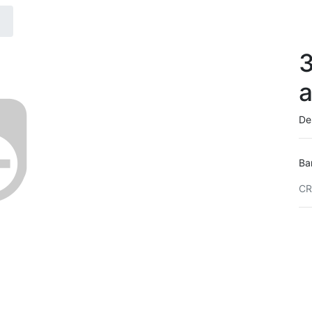
3
De
Ba
CR